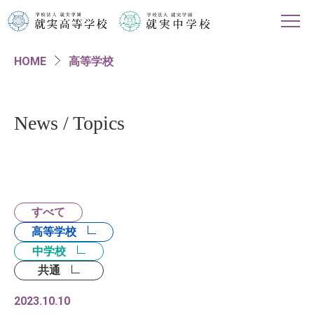
HOME
高等学校
HOME
学校紹介
News / Topics
高等学校
中学校
すべて
進路情報
高等学校
中学校
入試・イベント情報
共通
2023.10.10
対象者別