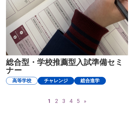
総合型・学校推薦型入試準備セミ
ナー
高等学校
チャレンジ
総合進学
1
2
3
4
5
»