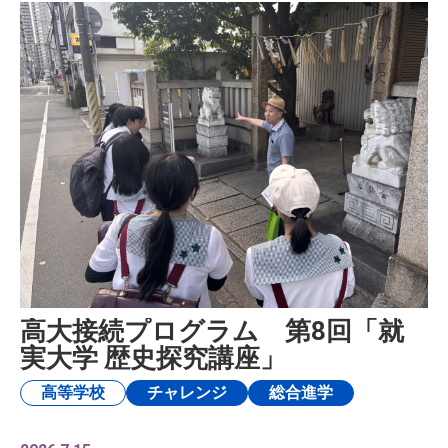
受験生の方へ
在校生・保護者の方へ
卒業生の方へ
高大接続プログラム 第8回「就
実大学 歴史探究講座」
ご支援のお願い
高等学校
チャレンジ
総合進学