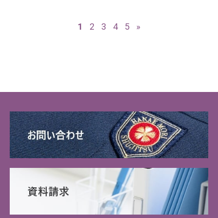
1
2
3
4
5
»