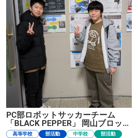
PC部ロボットサッカーチーム
「BLACK PEPPER」 岡山ブロック
大会に挑戦
高等学校
部活動
中学校
部活動