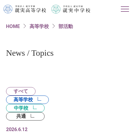
HOME
高等学校
部活動
HOME
学校紹介
News / Topics
高等学校
中学校
すべて
進路情報
高等学校
中学校
入試・イベント情報
共通
2026.6.12
対象者別