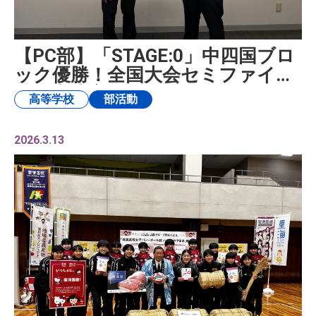
【PC部】「STAGE:0」中四国ブロ
ック優勝！全国大会セミファイナ
ル進出決定！
高等学校
部活動
2026.3.13