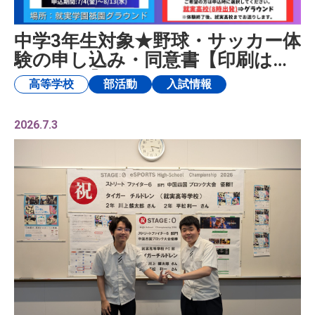
中学3年生対象★野球・サッカー体
験の申し込み・同意書【印刷はこ
ちらから】
高等学校
部活動
入試情報
2026.7.3