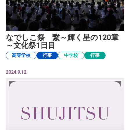
なでしこ祭 繋～輝く星の120章
～文化祭1日目
高等学校
行事
中学校
行事
2024.9.12