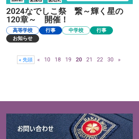
2024なでしこ祭 繋～輝く星の
120章～ 開催！
高等学校
行事
中学校
行事
お知らせ
«
10
18
19
20
21
22
30
»
« 先頭