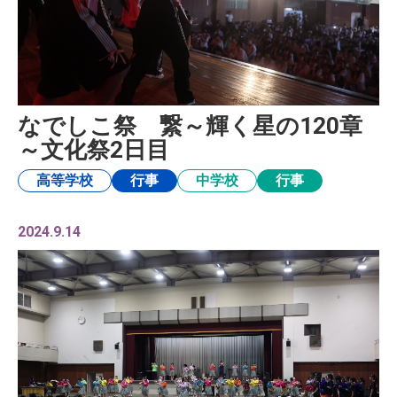
なでしこ祭 繋～輝く星の120章
～文化祭2日目
高等学校
行事
中学校
行事
2024.9.14