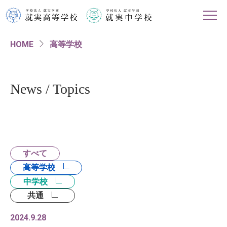
HOME
高等学校
HOME
学校紹介
News / Topics
高等学校
中学校
すべて
進路情報
高等学校
中学校
入試・イベント情報
共通
2024.9.28
対象者別