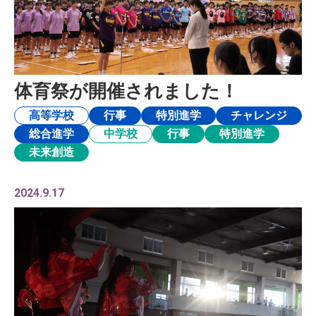
体育祭が開催されました！
高等学校
行事
特別進学
チャレンジ
総合進学
中学校
行事
特別進学
未来創造
2024.9.17