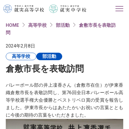
HOME
高等学校
部活動
倉敷市長を表敬訪
HOME
問
学校紹介
2024年2月8日
高等学校
部活動
高等学校
倉敷市長を表敬訪問
中学校
バレーボール部の井上凜香さん（倉敷市在住）が伊東香
進路情報
織倉敷市長を表敬訪問し、第76回全日本バレーボール高
等学校選手権大会優勝とベストリベロ賞の受賞を報告し
ました。伊東市長からはあたたかいお祝いの言葉ととも
入試・イベント情報
に今後の期待の言葉をいただきました。
対象者別