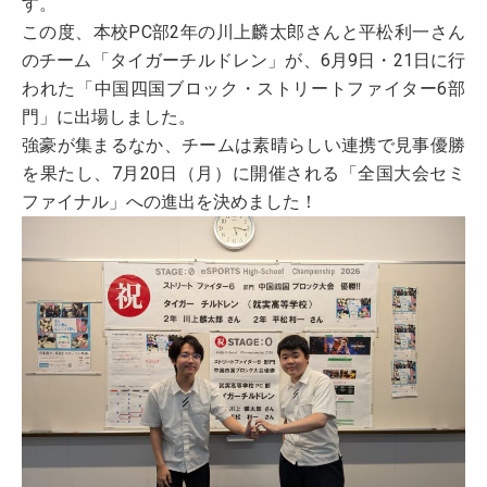
す。
この度、本校PC部2年の川上麟太郎さんと平松利一さん
のチーム「タイガーチルドレン」が、6月9日・21日に行
われた「中国四国ブロック・ストリートファイター6部
門」に出場しました。
強豪が集まるなか、チームは素晴らしい連携で見事優勝
を果たし、7月20日（月）に開催される「全国大会セミ
受験生の方へ
ファイナル」への進出を決めました！
在校生・保護者の方へ
卒業生の方へ
ご支援のお願い