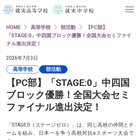
HOME
高等学校
部活動
【PC部】
HOME
「STAGE:0」中四国ブロック優勝！全国大会セミファイ
ナル進出決定！
学校紹介
2026年7月3日
高等学校
高等学校
部活動
【PC部】「STAGE:0」中四国
中学校
ブロック優勝！全国大会セミ
進路情報
ファイナル進出決定！
入試・イベント情報
「STAGE:0（ステージゼロ）」は、同じ高校の仲間とチ
ームを組み、日本一を争う高校対抗eスポーツ大会で
対象者別