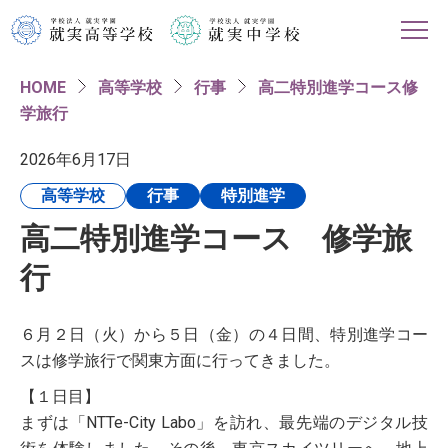
HOME
高等学校
行事
高二特別進学コース修
HOME
学旅行
学校紹介
2026年6月17日
高等学校
行事
特別進学
高等学校
高二特別進学コース 修学旅
中学校
行
進路情報
６月２日（火）から５日（金）の４日間、特別進学コー
スは修学旅行で関東方面に行ってきました。
入試・イベント情報
【１日目】
まずは「NTTe-City Labo」を訪れ、最先端のデジタル技
対象者別