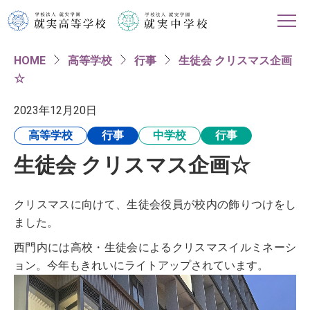
HOME
高等学校
行事
生徒会 クリスマス企画
HOME
☆
学校紹介
2023年12月20日
高等学校
行事
中学校
行事
高等学校
生徒会 クリスマス企画☆
中学校
クリスマスに向けて、生徒会役員が校内の飾りつけをし
進路情報
ました。
西門内には高校・生徒会によるクリスマスイルミネーシ
入試・イベント情報
ョン。今年もきれいにライトアップされています。
対象者別