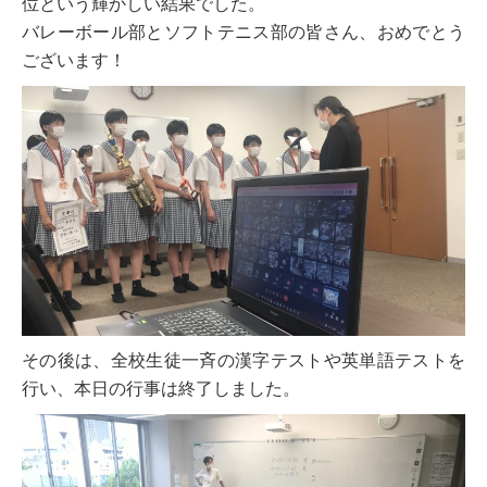
位という輝かしい結果でした。
バレーボール部とソフトテニス部の皆さん、おめでとう
ございます！
受験生の方へ
在校生・保護者の方へ
卒業生の方へ
その後は、全校生徒一斉の漢字テストや英単語テストを
ご支援のお願い
行い、本日の行事は終了しました。