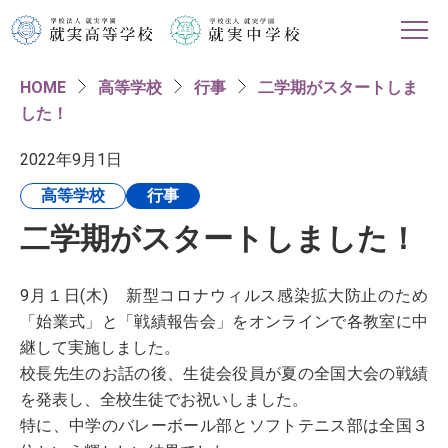
HOME
高等学校
行事
二学期がスタートしま
HOME
した！
学校紹介
2022年9月1日
高等学校
行事
高等学校
二学期がスタートしました！
中学校
9月１日(木) 新型コロナウィルス感染拡大防止のため
進路情報
「始業式」と「戦績報告会」をオンラインで各教室に中
継して実施しました。
校長先生のお話の後、生徒会役員が夏の全国大会の戦績
入試・イベント情報
を発表し、全校生徒でお祝いしました。
特に、中学のバレーボール部とソフトテニス部は全国３
対象者別