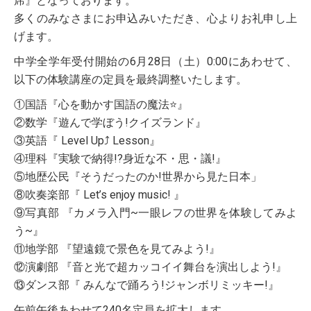
席』となっております。
多くのみなさまにお申込みいただき、心よりお礼申し上
げます。
中学全学年受付開始の6月28日（土）0:00にあわせて、
以下の体験講座の定員を最終調整いたします。
①国語『心を動かす国語の魔法⭐』
受験生の方へ
②数学『遊んで学ぼう!クイズランド』
③英語『 Level Up⤴ Lesson』
④理科『実験で納得!?身近な不・思・議!』
在校生・保護者の方へ
⑤地歴公民『そうだったのか!世界から見た日本」
⑧吹奏楽部『 Let’s enjoy music! 』
卒業生の方へ
⑨写真部 『カメラ入門~一眼レフの世界を体験してみよ
う~』
ご支援のお願い
⑪地学部 『望遠鏡で景色を見てみよう!』
⑫演劇部 『音と光で超カッコイイ舞台を演出しよう!』
⑬ダンス部『 みんなで踊ろう!ジャンボリミッキー!』
午前午後あわせて240名定員を拡大します。