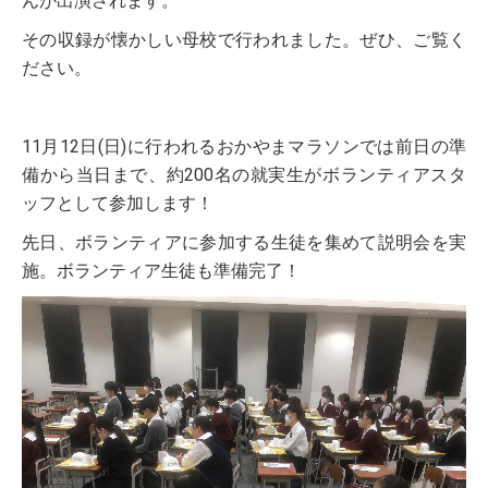
んが出演されます。
その収録が懐かしい母校で行われました。ぜひ、ご覧く
ださい。
11月12日(日)に行われるおかやまマラソンでは前日の準
備から当日まで、約200名の就実生がボランティアスタ
受験生の方へ
ッフとして参加します！
先日、ボランティアに参加する生徒を集めて説明会を実
在校生・保護者の方へ
施。ボランティア生徒も準備完了！
卒業生の方へ
ご支援のお願い