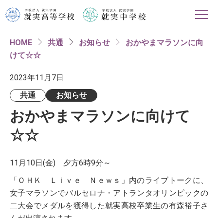
HOME
共通
お知らせ
おかやまマラソンに向
HOME
けて☆☆
学校紹介
2023年11月7日
共通
お知らせ
高等学校
おかやまマラソンに向けて
中学校
☆☆
進路情報
11月10日(金) 夕方6時9分～
「ＯＨＫ Ｌｉｖｅ Ｎｅｗｓ」内のライブトークに、
入試・イベント情報
女子マラソンでバルセロナ・アトランタオリンピックの
二大会でメダルを獲得した就実高校卒業生の有森裕子さ
対象者別